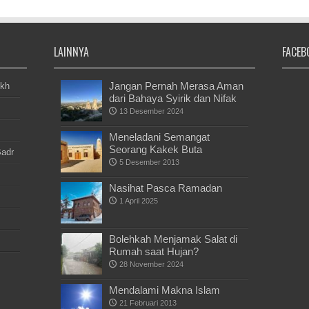
LAINNYA
FACEB
Jangan Pernah Merasa Aman
ikh
dari Bahaya Syirik dan Nifak
13 Desember 2024
Meneladani Semangat
Seorang Kakek Buta
Badr
5 Desember 2013
Nasihat Pasca Ramadan
1 April 2025
Bolehkah Menjamak Salat di
Rumah saat Hujan?
28 November 2024
Mendalami Makna Islam
21 Februari 2013