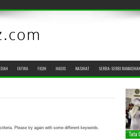
EDAH
FATWA
FIQIH
HADIS
NASIHAT
SERBA-SERBI RAMADHA
riteria. Please try again with some different keywords.
Tata 