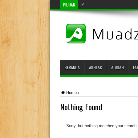
PILIHAN
Mengenal Salat Qasar
BERANDA
AKHLAK
AQIDAH
FA
Home
›
Nothing Found
Sorry, but nothing matched your search c