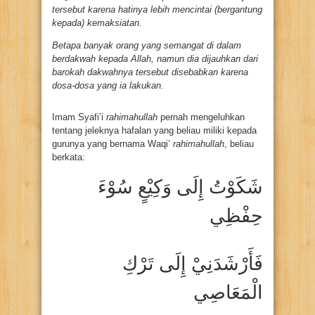
tersebut karena hatinya lebih mencintai (bergantung
kepada) kemaksiatan.
Betapa banyak orang yang semangat di dalam
berdakwah kepada Allah, namun dia dijauhkan dari
barokah dakwahnya tersebut disebabkan karena
dosa-dosa yang ia lakukan.
Imam Syafi’i
rahimahullah
pernah mengeluhkan
tentang jeleknya hafalan yang beliau miliki kepada
gurunya yang bernama Waqi’
rahimahullah
, beliau
berkata:
شَكَوْتُ إِلَى وَكِيْعٍ سُوْءَ
حِفْظِي
فَأَرْشَدَنِيْ إِلَى تَرْكِ
الْمَعَاصِي