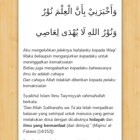
وَأَخْبَرَنِيْ بِأَنَّ الْعِلْمَ نُوْرٌ
وَنُوْرُ اللهِ لَا يُهْدَى لِعَاصِي
Aku mengeluhkan jeleknya hafalanku kepada Waqi’
Maka beliaupun menganjurkan kepadaku untuk
meninggalkan kemaksiatan
Beliau juga mengabarkan kepadaku bahwasanya
ilmu itu adalah cahaya
Dan cahaya Allah tidaklah diberikan kepada pelaku
kemaksiatan
Syaikhul Islam Ibnu Taiymiyyah
rahimahullah
berkata:
“Dan Allah
Subhanahu wa Ta’ala
telah menjadikan
balasan yang setimpal untuk manusia yang gemar
melakukan dosa dengan dicabutnya
hidayah
dan
ilmu yang bermanfaat
(dari dirinya).” (
Majmu’ al-
Fatawa
[14/152])