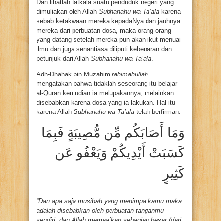
Dan lihatlah tatkala suatu penduduk negeri yang
dimuliakan oleh Allah
Subhanahu wa Ta’ala
karena
sebab ketakwaan mereka kepadaNya dan jauhnya
mereka dari perbuatan dosa, maka orang-orang
yang datang setelah mereka pun akan ikut menuai
ilmu dan juga senantiasa diliputi kebenaran dan
petunjuk dari Allah
Subhanahu wa Ta’ala
.
Adh-Dhahak bin Muzahim
rahimahullah
mengatakan bahwa tidaklah seseorang itu belajar
al-Quran kemudian ia melupakannya, melainkan
disebabkan karena dosa yang ia lakukan. Hal itu
karena Allah
Subhanahu wa Ta’ala
telah berfirman:
وَمَا أَصَابَكُم مِّن مُّصِيبَةٍ فَبِمَا
كَسَبَتْ أَيْدِيكُمْ وَيَعْفُو عَن
كَثِيرٍ
“Dan apa saja musibah yang menimpa kamu maka
adalah disebabkan oleh perbuatan tanganmu
sendiri, dan Allah memaafkan sebagian besar (dari