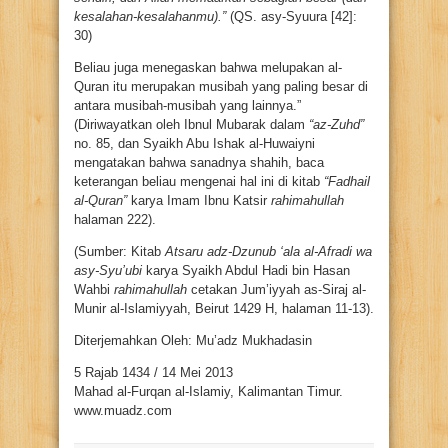
kesalahan-kesalahanmu).”
(QS. asy-Syuura [42]:
30)
Beliau juga menegaskan bahwa melupakan al-
Quran itu merupakan musibah yang paling besar di
antara musibah-musibah yang lainnya.”
(Diriwayatkan oleh Ibnul Mubarak dalam
“az-Zuhd”
no. 85, dan Syaikh Abu Ishak al-Huwaiyni
mengatakan bahwa sanadnya shahih, baca
keterangan beliau mengenai hal ini di kitab
“Fadhail
al-Quran”
karya Imam Ibnu Katsir
rahimahullah
halaman 222).
(Sumber: Kitab
Atsaru adz-Dzunub ‘ala al-Afradi wa
asy-Syu’ubi
karya Syaikh Abdul Hadi bin Hasan
Wahbi
rahimahullah
cetakan Jum’iyyah as-Siraj al-
Munir al-Islamiyyah, Beirut 1429 H, halaman 11-13).
Diterjemahkan Oleh: Mu’adz Mukhadasin
5 Rajab 1434 / 14 Mei 2013
Mahad al-Furqan al-Islamiy, Kalimantan Timur.
www.muadz.com