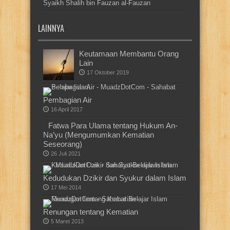
Syaikh Shalih bin Fauzan al-Fauzan
LAINNYA
Keutamaan Membantu Orang
Lain
17 Oktober 2019
Pembagian Air
16 April 2017
Fatwa Para Ulama tentang Hukum An-
Na’yu (Mengumumkan Kematian
Seseorang)
26 Juli 2021
Kedudukan Dzikir dan Syukur dalam Islam
17 Mei 2014
Renungan tentang Kematian
5 Maret 2013