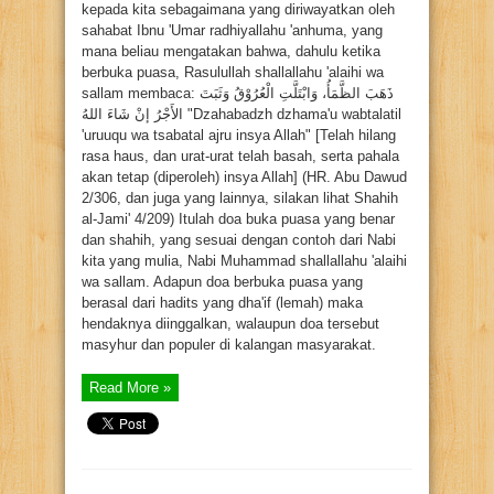
kepada kita sebagaimana yang diriwayatkan oleh
sahabat Ibnu 'Umar radhiyallahu 'anhuma, yang
mana beliau mengatakan bahwa, dahulu ketika
berbuka puasa, Rasulullah shallallahu 'alaihi wa
sallam membaca: ذَهَبَ الظَّمَأُ، وَابْتَلَّتِ الْعُرُوْقُ وَثَبَتَ
الأَجْرُ إنْ شَاءَ اللهُ "Dzahabadzh dzhama'u wabtalatil
'uruuqu wa tsabatal ajru insya Allah" [Telah hilang
rasa haus, dan urat-urat telah basah, serta pahala
akan tetap (diperoleh) insya Allah] (HR. Abu Dawud
2/306, dan juga yang lainnya, silakan lihat Shahih
al-Jami' 4/209) Itulah doa buka puasa yang benar
dan shahih, yang sesuai dengan contoh dari Nabi
kita yang mulia, Nabi Muhammad shallallahu 'alaihi
wa sallam. Adapun doa berbuka puasa yang
berasal dari hadits yang dha'if (lemah) maka
hendaknya diinggalkan, walaupun doa tersebut
masyhur dan populer di kalangan masyarakat.
Read More »