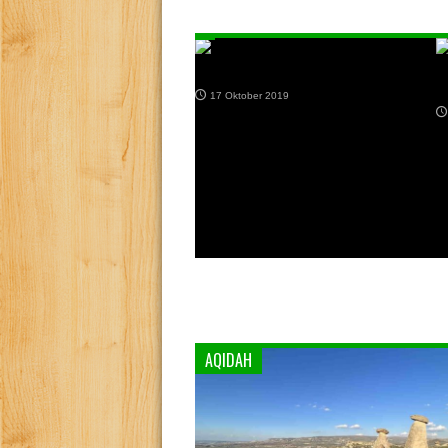
Keutamaan Membantu Orang Lain
S
I
17 Oktober 2019
AQIDAH