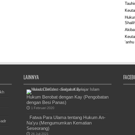
Tauhi
Keuta
Hukum
Shali
Akiba
Keuta
‘anhu
LAINNYA
FACEB
ikh
Hukum Berobat dengan Kay (Pengobatan
dengan Besi Panas)
1 Februari 2020
Fatwa Para Ulama tentang Hukum An-
Badr
Na’yu (Mengumumkan Kematian
Seseorang)
26 Juli 2021