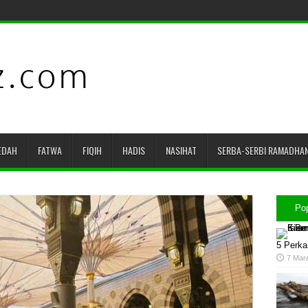
EDAH
FATWA
FIQIH
HADIS
NASIHAT
SERBA-SERBI RAMADHA
Po
5 Perka
7 Mar