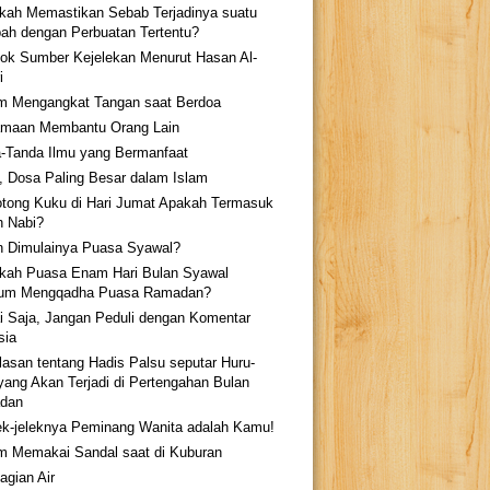
kah Memastikan Sebab Terjadinya suatu
ah dengan Perbuatan Tertentu?
ok Sumber Kejelekan Menurut Hasan Al-
i
 Mengangkat Tangan saat Berdoa
maan Membantu Orang Lain
-Tanda Ilmu yang Bermanfaat
k, Dosa Paling Besar dalam Islam
ong Kuku di Hari Jumat Apakah Termasuk
 Nabi?
 Dimulainya Puasa Syawal?
kah Puasa Enam Hari Bulan Syawal
lum Mengqadha Puasa Ramadan?
i Saja, Jangan Peduli dengan Komentar
sia
lasan tentang Hadis Palsu seputar Huru-
yang Akan Terjadi di Pertengahan Bulan
dan
ek-jeleknya Peminang Wanita adalah Kamu!
 Memakai Sandal saat di Kuburan
gian Air