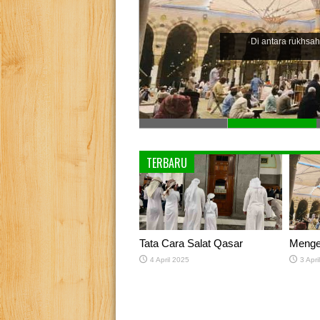
Di antara rukhsah
TERBARU
Tata Cara Salat Qasar
Menge
4 April 2025
3 Apri