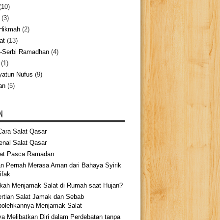
10)
(3)
Hikmah
(2)
at
(13)
-Serbi Ramadhan
(4)
(1)
yatun Nufus
(9)
an
(5)
N
Cara Salat Qasar
nal Salat Qasar
at Pasca Ramadan
n Pernah Merasa Aman dari Bahaya Syirik
ifak
kah Menjamak Salat di Rumah saat Hujan?
rtian Salat Jamak dan Sebab
bolehkannya Menjamak Salat
a Melibatkan Diri dalam Perdebatan tanpa