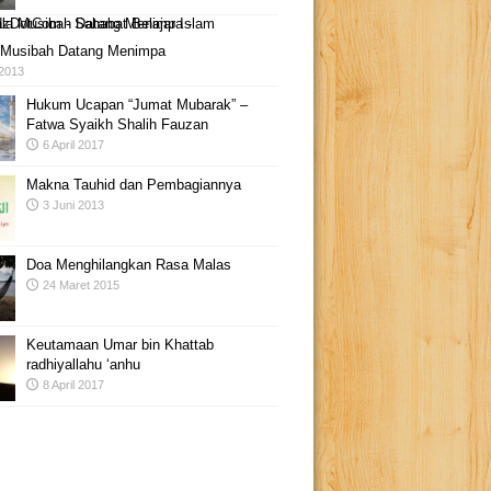
 Musibah Datang Menimpa
 2013
Hukum Ucapan “Jumat Mubarak” –
Fatwa Syaikh Shalih Fauzan
6 April 2017
Makna Tauhid dan Pembagiannya
3 Juni 2013
Doa Menghilangkan Rasa Malas
24 Maret 2015
Keutamaan Umar bin Khattab
radhiyallahu ‘anhu
8 April 2017