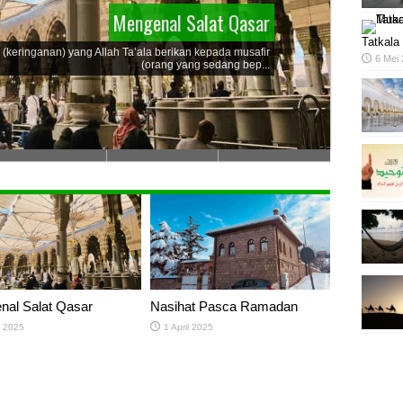
Mengenal Salat Qasar
Tatkala
 (keringanan) yang Allah Ta’ala berikan kepada musafir
6 Mei
(orang yang sedang bep...
nal Salat Qasar
Nasihat Pasca Ramadan
l 2025
1 April 2025