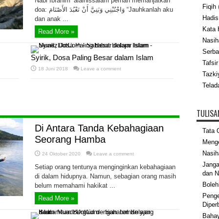
Nabi Ibrahim ‘alaihissalam pernah memanjatkan
Fiqih
(
doa: وَاجْنُبْنِي وَبَنِيَّ أَنْ نَعْبُدَ الأَصْنَامَ “Jauhkanlah aku
Hadis
dan anak ...
Kata 
Read More »
Nasih
Serba
Syirik, Dosa Paling Besar dalam Islam
Tafsir
18 Juni 2018
Leave a comment
Tazki
Telad
TULISA
Di Antara Tanda Kebahagiaan
Tata 
Seorang Hamba
Menge
Nasih
24 Oktober 2020
Leave a comment
Janga
Setiap orang tentunya menginginkan kebahagiaan
dan N
di dalam hidupnya. Namun, sebagian orang masih
Boleh
belum memahami hakikat ...
Penge
Read More »
Diper
Bahay