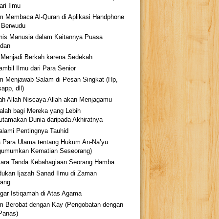
ari Ilmu
 Membaca Al-Quran di Aplikasi Handphone
 Berwudu
nis Manusia dalam Kaitannya Puasa
dan
 Menjadi Berkah karena Sedekah
mbil Ilmu dari Para Senior
 Menjawab Salam di Pesan Singkat (Hp,
app, dll)
ah Allah Niscaya Allah akan Menjagamu
alah bagi Mereka yang Lebih
tamakan Dunia daripada Akhiratnya
lami Pentingnya Tauhid
 Para Ulama tentang Hukum An-Na’yu
gumumkan Kematian Seseorang)
tara Tanda Kebahagiaan Seorang Hamba
ukan Ijazah Sanad Ilmu di Zaman
ang
agar Istiqamah di Atas Agama
 Berobat dengan Kay (Pengobatan dengan
Panas)