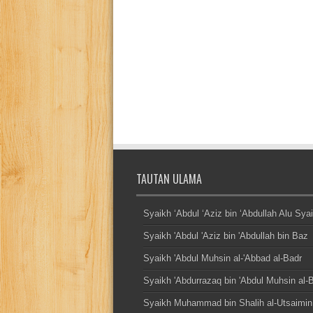
TAUTAN ULAMA
Syaikh ‘Abdul ‘Aziz bin ‘Abdullah Alu Sya
Syaikh 'Abdul 'Aziz bin 'Abdullah bin Baz
Syaikh 'Abdul Muhsin al-'Abbad al-Badr
Syaikh 'Abdurrazaq bin 'Abdul Muhsin al-
Syaikh Muhammad bin Shalih al-Utsaimin