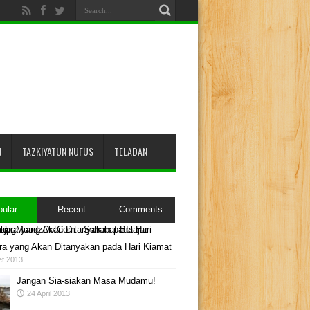
N
TAZKIYATUN NUFUS
TELADAN
pular
Recent
Comments
ra yang Akan Ditanyakan pada Hari Kiamat
et 2013
Jangan Sia-siakan Masa Mudamu!
24 April 2013