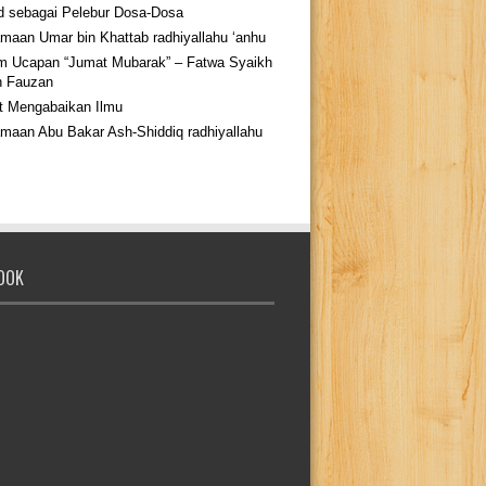
d sebagai Pelebur Dosa-Dosa
maan Umar bin Khattab radhiyallahu ‘anhu
 Ucapan “Jumat Mubarak” – Fatwa Syaikh
h Fauzan
t Mengabaikan Ilmu
maan Abu Bakar Ash-Shiddiq radhiyallahu
OOK