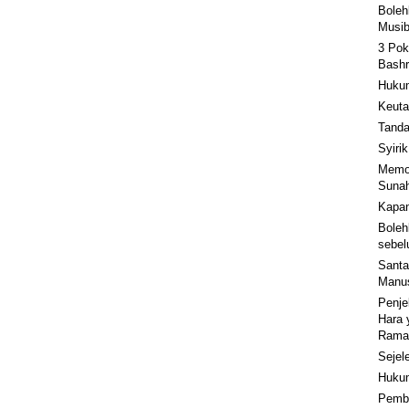
Boleh
Musib
3 Pok
Bashr
Hukum
Keuta
Tanda
Syiri
Memot
Sunah
Kapan
Boleh
sebe
Santa
Manu
Penje
Hara 
Rama
Sejel
Hukum
Pemba