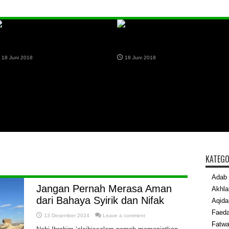
yirik, Dosa Paling Besar dalam
Memotong Kuku di Hari Jumat
slam
Apakah Termasuk Sunah Nabi?
18 Juni 2018
18 Juni 2018
KATEGO
Adab 
Jangan Pernah Merasa Aman
Akhla
dari Bahaya Syirik dan Nifak
Aqida
Faed
13 Desember 2024
Leave a comment
Fatw