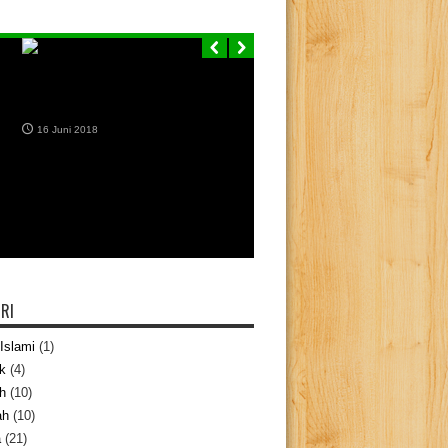
Bolehkah Puasa Enam Hari Bulan
Syawal sebelum Mengqadha
Puasa Ramadan?
16 Juni 2018
RI
Islami
(1)
k
(4)
h
(10)
ah
(10)
a
(21)