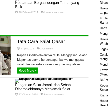
Keutamaan Bergaul dengan Teman yang
Didas
Baik
Hukum
28 Februari 2014
Leave a comment
tanpa
10 Je
Rama
Harta
Menga
Hukum
Tata Cara Salat Qasar
Whats
4 April 2025
1 Comment
Jagal
Celak
Kapan Diperbolehkannya Mulai Mengqasar Salat?
Mengu
Mayoritas ulama berpendapat bahwa mengqasar
salat dimulai ketika seseorang meninggalkan ...
Menda
Fatwa
Read More »
(Men
Di An
Pengertian Salat Jamak dan Sebab
Kedud
Diperbolehkannya Menjamak Salat
Sekar
27 Oktober 2024
Leave a comment
Kiat 
Hukum
Besi 